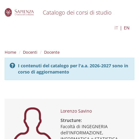
Catalogo dei corsi di studio
S
Lorenzo Savino
IT
EN
k
i
p
t
Home
Docenti
Docente
o
m
I contenuti del catalogo per l'a.a. 2026-2027 sono in
a
corso di aggiornamento
i
n
c
o
n
t
e
Lorenzo Savino
n
Structure:
t
Facoltà di INGEGNERIA
dell'INFORMAZIONE,
INFORMATICA e STATISTICA