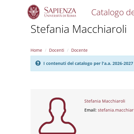
Catalogo de
S
Stefania Macchiaroli
k
i
p
t
Home
Docenti
Docente
o
m
I contenuti del catalogo per l'a.a. 2026-20
a
i
n
c
o
n
t
Stefania Macchiaroli
e
Email:
stefania.macchiar
n
t