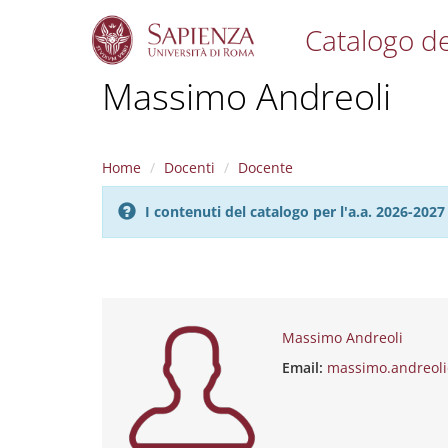
Catalogo de
S
Massimo Andreoli
k
i
p
t
Home
Docenti
Docente
o
m
I contenuti del catalogo per l'a.a. 2026-20
a
i
n
c
o
n
t
Massimo Andreoli
e
Email:
massimo.andreoli
n
t