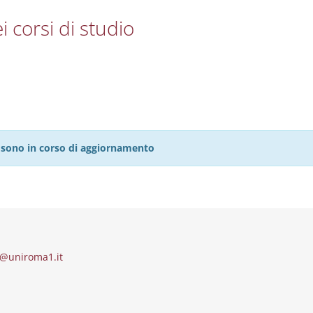
i corsi di studio
27 sono in corso di aggiornamento
@uniroma1.it