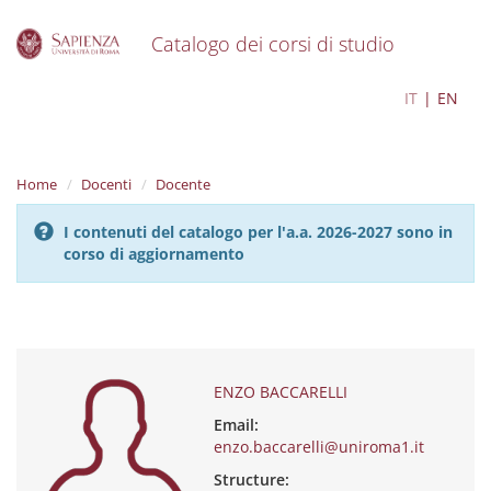
Catalogo dei corsi di studio
S
ENZO BACCARELLI
IT
EN
k
i
p
t
Home
Docenti
Docente
o
m
I contenuti del catalogo per l'a.a. 2026-2027 sono in
a
corso di aggiornamento
i
n
c
o
n
t
e
ENZO BACCARELLI
n
Email:
t
enzo.baccarelli@uniroma1.it
Structure: