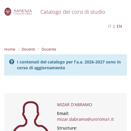
Catalogo dei corsi di studio
S
MIZAR D'ABRAMO
IT
EN
k
i
p
t
Home
Docenti
Docente
o
m
I contenuti del catalogo per l'a.a. 2026-2027 sono in
a
corso di aggiornamento
i
n
c
o
n
t
e
MIZAR D'ABRAMO
n
Email:
t
mizar.dabramo@uniroma1.it
Structure: