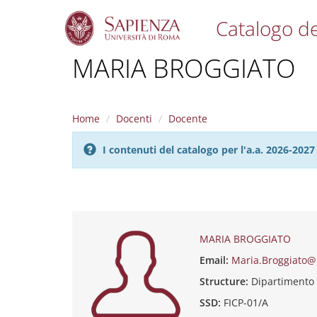
Catalogo de
S
MARIA BROGGIATO
k
i
p
t
Home
Docenti
Docente
o
m
I contenuti del catalogo per l'a.a. 2026-20
a
i
n
c
o
n
t
MARIA BROGGIATO
e
Email:
Maria.Broggiato@
n
t
Structure:
Dipartimento
SSD:
FICP-01/A