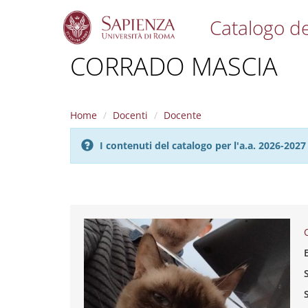
Catalogo de
S
CORRADO MASCIA
k
i
p
t
Home
Docenti
Docente
o
m
I contenuti del catalogo per l'a.a. 2026-20
a
i
n
c
o
n
t
e
n
t