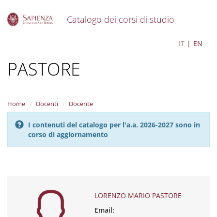
Catalogo dei corsi di studio
S
LORENZO MARIO
IT
EN
k
i
PASTORE
p
t
o
m
a
Home
Docenti
Docente
i
n
I contenuti del catalogo per l'a.a. 2026-2027 sono in
c
corso di aggiornamento
o
n
t
e
n
t
LORENZO MARIO PASTORE
Email: