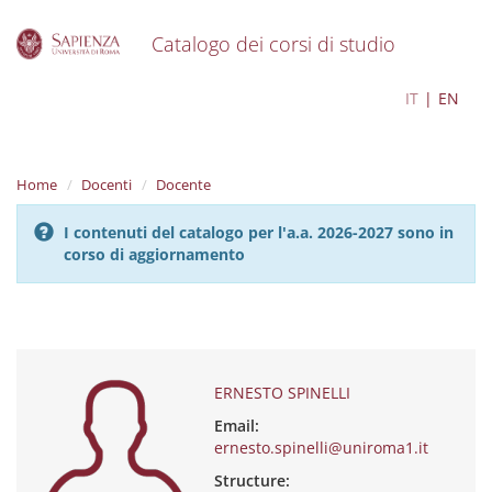
Catalogo dei corsi di studio
S
ERNESTO SPINELLI
IT
EN
k
i
p
t
Home
Docenti
Docente
o
m
I contenuti del catalogo per l'a.a. 2026-2027 sono in
a
corso di aggiornamento
i
n
c
o
n
t
e
ERNESTO SPINELLI
n
Email:
t
ernesto.spinelli@uniroma1.it
Structure: