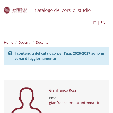
Catalogo dei corsi di studio
S
Gianfranco Rossi
IT
EN
k
i
p
t
Home
Docenti
Docente
o
m
I contenuti del catalogo per l'a.a. 2026-2027 sono in
a
corso di aggiornamento
i
n
c
o
n
t
e
Gianfranco Rossi
n
Email:
t
gianfranco.rossi@uniroma1.it