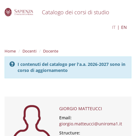
Catalogo dei corsi di studio
S
GIORGIO MATTEUCCI
IT
EN
k
i
p
t
Home
Docenti
Docente
o
m
I contenuti del catalogo per l'a.a. 2026-2027 sono in
a
corso di aggiornamento
i
n
c
o
n
t
e
GIORGIO MATTEUCCI
n
Email:
t
giorgio.matteucci@uniroma1.it
Structure: