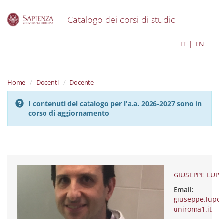
Catalogo dei corsi di studio
S
GIUSEPPE LUPO
IT
EN
k
i
p
t
Home
Docenti
Docente
o
m
I contenuti del catalogo per l'a.a. 2026-2027 sono in
a
corso di aggiornamento
i
n
c
o
n
t
e
GIUSEPPE LU
n
Email:
t
giuseppe.lu
uniroma1.it