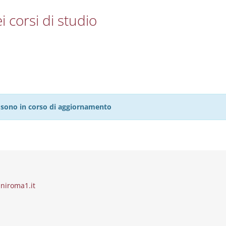
i corsi di studio
27 sono in corso di aggiornamento
niroma1.it