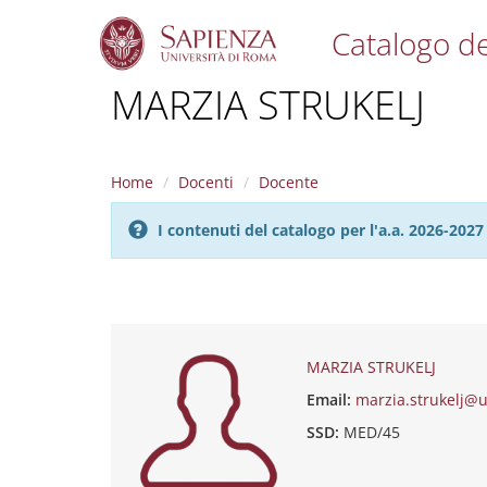
Catalogo de
S
MARZIA STRUKELJ
k
i
p
t
Home
Docenti
Docente
o
m
I contenuti del catalogo per l'a.a. 2026-20
a
i
n
c
o
n
t
MARZIA STRUKELJ
e
Email:
marzia.strukelj@u
n
t
SSD:
MED/45