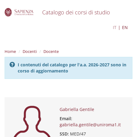
Catalogo dei corsi di studio
S
Gabriella Gentile
IT
EN
k
i
p
t
Home
Docenti
Docente
o
m
I contenuti del catalogo per l'a.a. 2026-2027 sono in
a
corso di aggiornamento
i
n
c
o
n
t
e
Gabriella Gentile
n
Email:
t
gabriella.gentile@uniroma1.it
SSD:
MED/47