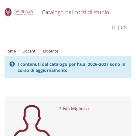
Catalogo dei corsi di studio
S
Silvia Migliozzi
IT
EN
k
i
p
t
Home
Docenti
Docente
o
m
I contenuti del catalogo per l'a.a. 2026-2027 sono in
a
corso di aggiornamento
i
n
c
o
n
t
e
Silvia Migliozzi
n
t