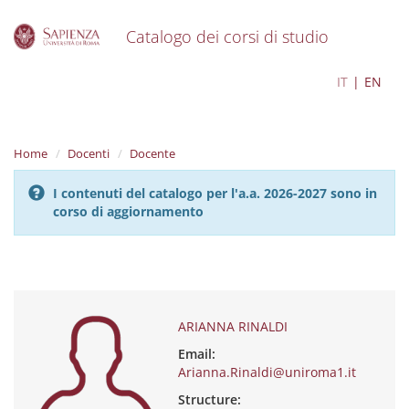
Catalogo dei corsi di studio
S
ARIANNA RINALDI
IT
EN
k
i
p
t
Home
Docenti
Docente
o
m
I contenuti del catalogo per l'a.a. 2026-2027 sono in
a
corso di aggiornamento
i
n
c
o
n
t
e
ARIANNA RINALDI
n
Email:
t
Arianna.Rinaldi@uniroma1.it
Structure: