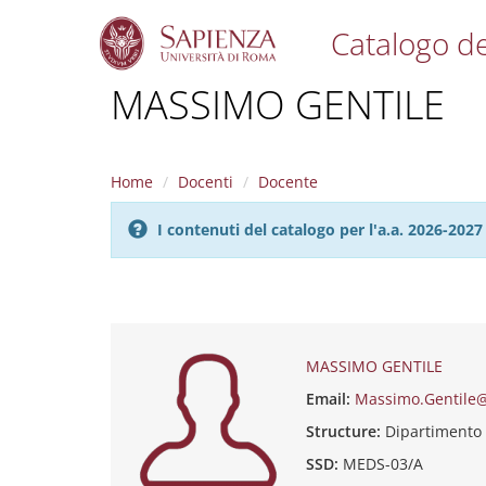
Catalogo de
S
MASSIMO GENTILE
k
i
p
t
Home
Docenti
Docente
o
m
I contenuti del catalogo per l'a.a. 2026-20
a
i
n
c
o
n
t
MASSIMO GENTILE
e
Email:
Massimo.Gentile@
n
t
Structure:
Dipartiment
SSD:
MEDS-03/A