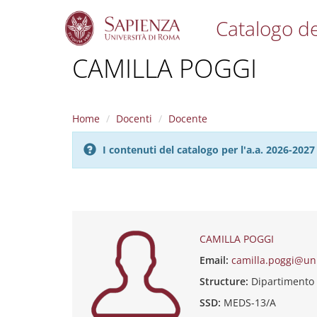
Catalogo de
S
CAMILLA POGGI
k
i
p
t
Home
Docenti
Docente
o
m
I contenuti del catalogo per l'a.a. 2026-20
a
i
n
c
o
n
t
CAMILLA POGGI
e
Email:
camilla.poggi@un
n
t
Structure:
Dipartimento 
SSD:
MEDS-13/A