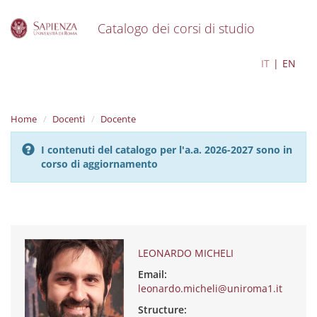
Catalogo dei corsi di studio
S
LEONARDO MICHELI
IT
EN
k
i
p
t
Home
Docenti
Docente
o
m
I contenuti del catalogo per l'a.a. 2026-2027 sono in
a
corso di aggiornamento
i
n
c
o
n
t
e
LEONARDO MICHELI
n
Email:
t
leonardo.micheli@uniroma1.it
Structure: