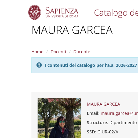
Catalogo de
S
MAURA GARCEA
k
i
p
t
Home
Docenti
Docente
o
m
I contenuti del catalogo per l'a.a. 2026-20
a
i
n
c
o
n
t
MAURA GARCEA
e
Email:
maura.garcea@un
n
t
Structure:
Dipartimento
SSD:
GIUR-02/A