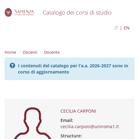
Catalogo dei corsi di studio
S
CECILIA CARPONI
IT
EN
k
i
p
t
Home
Docenti
Docente
o
m
I contenuti del catalogo per l'a.a. 2026-2027 sono in
a
corso di aggiornamento
i
n
c
o
n
t
e
CECILIA CARPONI
n
Email:
t
cecilia.carponi@uniroma1.it
Structure: