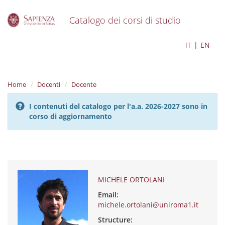
Catalogo dei corsi di studio
S
MICHELE ORTOLANI
IT
EN
k
i
p
t
Home
Docenti
Docente
o
m
I contenuti del catalogo per l'a.a. 2026-2027 sono in
a
corso di aggiornamento
i
n
c
o
n
t
e
MICHELE ORTOLANI
n
Email:
t
michele.ortolani@uniroma1.it
Structure: