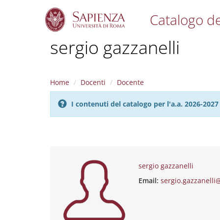
Catalogo de
S
sergio gazzanelli
k
i
p
t
Home
Docenti
Docente
o
m
I contenuti del catalogo per l'a.a. 2026-20
a
i
n
c
o
n
t
sergio gazzanelli
e
Email:
sergio.gazzanelli
n
t