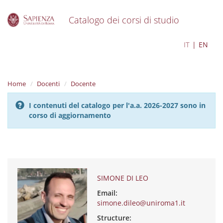
Catalogo dei corsi di studio
S
SIMONE DI LEO
IT
EN
k
i
p
t
Home
Docenti
Docente
o
m
I contenuti del catalogo per l'a.a. 2026-2027 sono in
a
corso di aggiornamento
i
n
c
o
n
t
e
SIMONE DI LEO
n
Email:
t
simone.dileo@uniroma1.it
Structure: