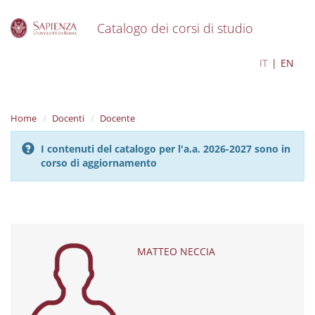
Catalogo dei corsi di studio
S
MATTEO NECCIA
IT
EN
k
i
p
t
Home
Docenti
Docente
o
m
I contenuti del catalogo per l'a.a. 2026-2027 sono in
a
corso di aggiornamento
i
n
c
o
n
t
e
MATTEO NECCIA
n
t