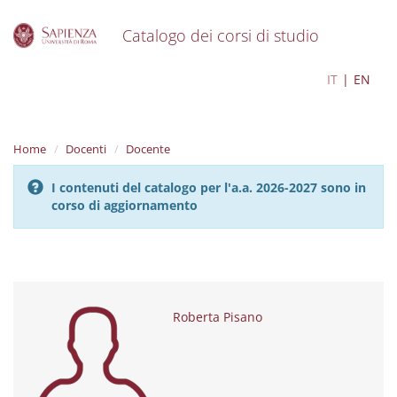
Catalogo dei corsi di studio
S
Roberta Pisano
IT
EN
k
i
p
t
Home
Docenti
Docente
o
m
I contenuti del catalogo per l'a.a. 2026-2027 sono in
a
corso di aggiornamento
i
n
c
o
n
t
e
Roberta Pisano
n
t