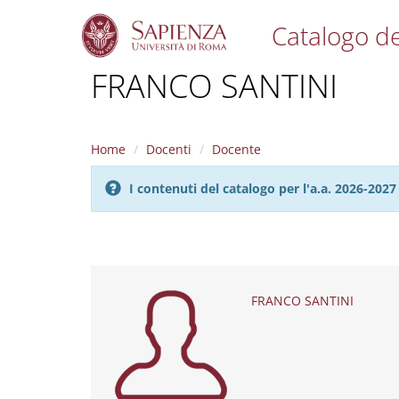
Catalogo de
S
FRANCO SANTINI
k
i
p
t
Home
Docenti
Docente
o
m
I contenuti del catalogo per l'a.a. 2026-20
a
i
n
c
o
n
t
FRANCO SANTINI
e
n
t