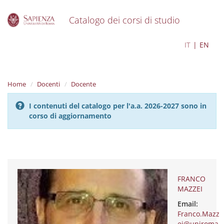
Catalogo dei corsi di studio
S
FRANCO MAZZEI
IT
EN
k
i
p
t
Home
Docenti
Docente
o
m
I contenuti del catalogo per l'a.a. 2026-2027 sono in
a
corso di aggiornamento
i
n
c
o
n
t
e
FRANCO
n
MAZZEI
t
Email:
Franco.Mazz
ei@uniroma