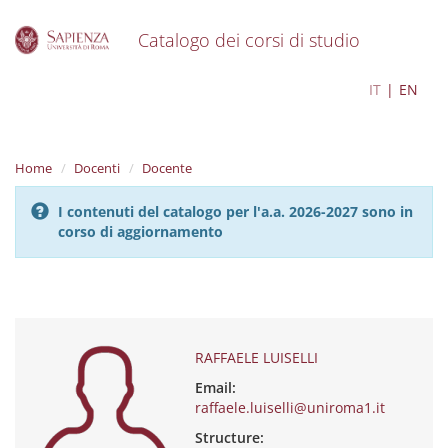
Catalogo dei corsi di studio
S
RAFFAELE LUISELLI
IT
EN
k
i
p
t
Home
Docenti
Docente
o
m
I contenuti del catalogo per l'a.a. 2026-2027 sono in
a
corso di aggiornamento
i
n
c
o
n
t
e
RAFFAELE LUISELLI
n
Email:
t
raffaele.luiselli@uniroma1.it
Structure: