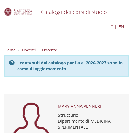
Catalogo dei corsi di studio
S
MARY ANNA VENNERI
IT
EN
k
i
p
t
Home
Docenti
Docente
o
m
I contenuti del catalogo per l'a.a. 2026-2027 sono in
a
corso di aggiornamento
i
n
c
o
n
t
e
MARY ANNA VENNERI
n
Structure:
t
Dipartimento di MEDICINA
SPERIMENTALE