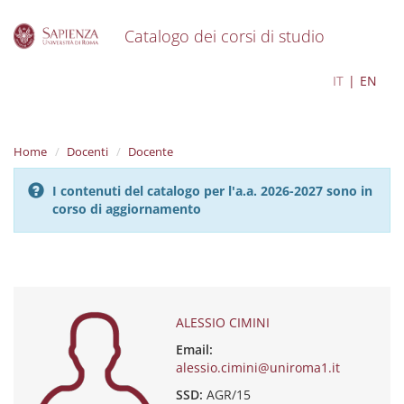
Catalogo dei corsi di studio
S
ALESSIO CIMINI
IT
EN
k
i
p
t
Home
Docenti
Docente
o
m
I contenuti del catalogo per l'a.a. 2026-2027 sono in
a
corso di aggiornamento
i
n
c
o
n
t
e
ALESSIO CIMINI
n
Email:
t
alessio.cimini@uniroma1.it
SSD:
AGR/15