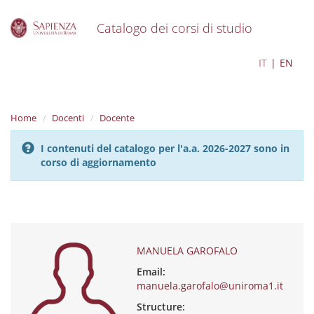
Catalogo dei corsi di studio
S
MANUELA GAROFALO
IT
EN
k
i
p
t
Home
Docenti
Docente
o
m
I contenuti del catalogo per l'a.a. 2026-2027 sono in
a
corso di aggiornamento
i
n
c
o
n
t
e
MANUELA GAROFALO
n
Email:
t
manuela.garofalo@uniroma1.it
Structure: