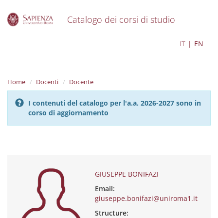
Catalogo dei corsi di studio
S
GIUSEPPE BONIFAZI
IT
EN
k
i
p
t
Home
Docenti
Docente
o
m
I contenuti del catalogo per l'a.a. 2026-2027 sono in
a
corso di aggiornamento
i
n
c
o
n
t
e
GIUSEPPE BONIFAZI
n
Email:
t
giuseppe.bonifazi@uniroma1.it
Structure: