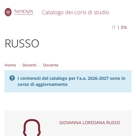
Catalogo dei corsi di studio
S
GIOVANNA LOREDANA
IT
EN
k
i
RUSSO
p
t
o
m
a
Home
Docenti
Docente
i
n
I contenuti del catalogo per l'a.a. 2026-2027 sono in
c
corso di aggiornamento
o
n
t
e
n
t
GIOVANNA LOREDANA RUSSO