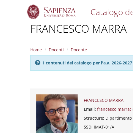
Catalogo de
S
FRANCESCO MARRA
k
i
p
t
Home
Docenti
Docente
o
m
I contenuti del catalogo per l'a.a. 2026-20
a
i
n
c
o
n
t
FRANCESCO MARRA
e
Email:
francesco.marra@
n
t
Structure:
Dipartimento
SSD:
IMAT-01/A