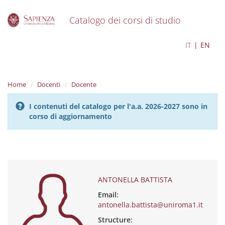
Catalogo dei corsi di studio
S
ANTONELLA BATTISTA
IT
EN
k
i
p
t
Home
Docenti
Docente
o
m
I contenuti del catalogo per l'a.a. 2026-2027 sono in
a
corso di aggiornamento
i
n
c
o
n
t
e
ANTONELLA BATTISTA
n
Email:
t
antonella.battista@uniroma1.it
Structure: