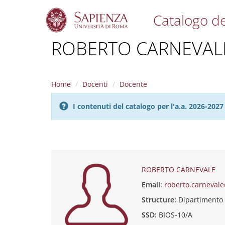
Catalogo de
S
ROBERTO CARNEVAL
k
i
p
t
Home
Docenti
Docente
o
m
I contenuti del catalogo per l'a.a. 2026-20
a
i
n
c
o
n
t
ROBERTO CARNEVALE
e
Email:
roberto.carneval
n
t
Structure:
Dipartimento
SSD:
BIOS-10/A