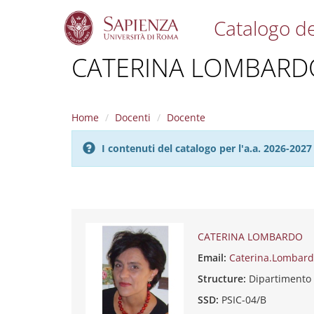
Catalogo de
S
CATERINA LOMBARD
k
i
p
t
Home
Docenti
Docente
o
m
I contenuti del catalogo per l'a.a. 2026-20
a
i
n
c
o
n
t
CATERINA LOMBARDO
e
Email:
Caterina.Lombar
n
t
Structure:
Dipartimento
SSD:
PSIC-04/B