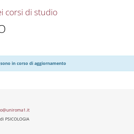
i corsi di studio
O
27 sono in corso di aggiornamento
do@uniroma1.it
 di PSICOLOGIA