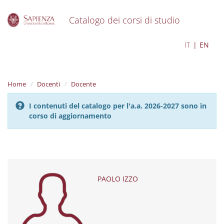
Catalogo dei corsi di studio
S
PAOLO IZZO
IT
EN
k
i
p
t
Home
Docenti
Docente
o
m
I contenuti del catalogo per l'a.a. 2026-2027 sono in
a
corso di aggiornamento
i
n
c
o
n
t
e
PAOLO IZZO
n
t