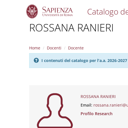
Catalogo de
S
ROSSANA RANIERI
k
i
p
t
Home
Docenti
Docente
o
m
I contenuti del catalogo per l'a.a. 2026-20
a
i
n
c
o
n
t
ROSSANA RANIERI
e
Email:
rossana.ranieri@
n
t
Profilo Research