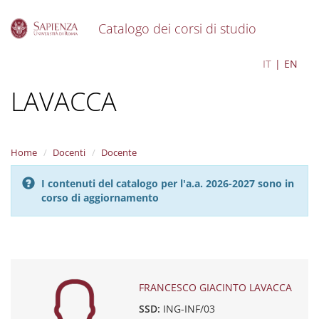
Catalogo dei corsi di studio
S
FRANCESCO GIACINTO
IT
EN
k
i
LAVACCA
p
t
o
m
a
Home
Docenti
Docente
i
n
I contenuti del catalogo per l'a.a. 2026-2027 sono in
c
corso di aggiornamento
o
n
t
e
n
t
FRANCESCO GIACINTO LAVACCA
SSD:
ING-INF/03