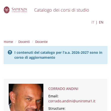
Catalogo dei corsi di studio
S
CORRADO ANDINI
IT
EN
k
i
p
t
Home
Docenti
Docente
o
m
I contenuti del catalogo per l'a.a. 2026-2027 sono in
a
corso di aggiornamento
i
n
c
o
n
t
e
CORRADO ANDINI
n
Email:
t
corrado.andini@uniroma1.it
Structure: