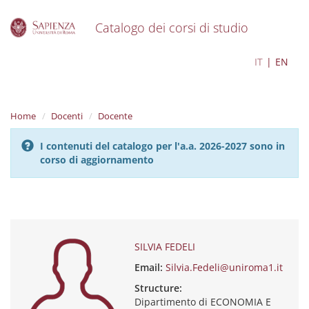
Catalogo dei corsi di studio
S
SILVIA FEDELI
IT
EN
k
i
p
t
Home
Docenti
Docente
o
m
I contenuti del catalogo per l'a.a. 2026-2027 sono in
a
corso di aggiornamento
i
n
c
o
n
t
e
SILVIA FEDELI
n
Email:
Silvia.Fedeli@uniroma1.it
t
Structure:
Dipartimento di ECONOMIA E