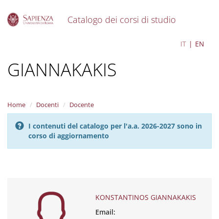
Catalogo dei corsi di studio
S
KONSTANTINOS
IT
EN
k
i
GIANNAKAKIS
p
t
o
m
a
Home
Docenti
Docente
i
n
I contenuti del catalogo per l'a.a. 2026-2027 sono in
c
corso di aggiornamento
o
n
t
e
n
t
KONSTANTINOS GIANNAKAKIS
Email: