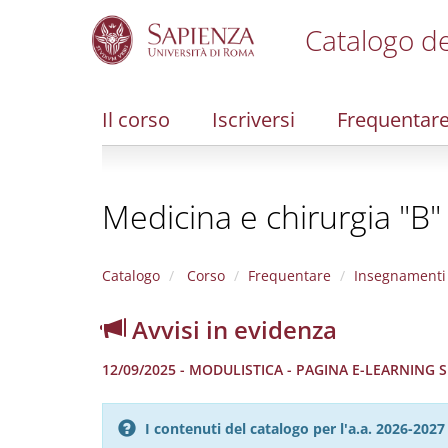
Catalogo de
S
k
i
Il corso
Iscriversi
Frequentar
p
t
o
m
Medicina e chirurgia "B"
a
i
n
c
Catalogo
Corso
Frequentare
Insegnamenti
o
n
Avvisi in evidenza
t
e
12/09/2025 - MODULISTICA - PAGINA E-LEARNING
n
t
I contenuti del catalogo per l'a.a. 2026-20