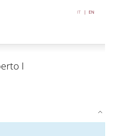
IT
EN
erto I