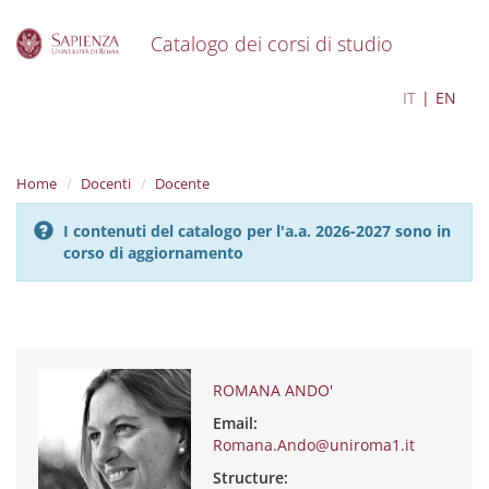
Catalogo dei corsi di studio
S
ROMANA ANDO'
IT
EN
k
i
p
t
Home
Docenti
Docente
o
m
I contenuti del catalogo per l'a.a. 2026-2027 sono in
a
corso di aggiornamento
i
n
c
o
n
t
e
ROMANA ANDO'
n
Email:
t
Romana.Ando@uniroma1.it
Structure: