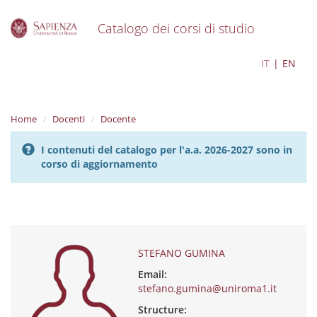
Catalogo dei corsi di studio
S
STEFANO GUMINA
IT
EN
k
i
p
t
Home
Docenti
Docente
o
m
I contenuti del catalogo per l'a.a. 2026-2027 sono in
a
corso di aggiornamento
i
n
c
o
n
t
e
STEFANO GUMINA
n
Email:
t
stefano.gumina@uniroma1.it
Structure: