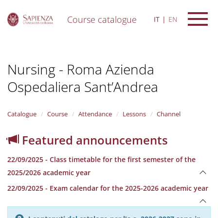
Course catalogue
IT
EN
S
k
i
Nursing - Roma Azienda
p
t
Ospedaliera Sant’Andrea
o
m
a
i
Catalogue
Course
Attendance
Lessons
Channel
n
c
Featured announcements
o
n
22/09/2025 - Class timetable for the first semester of the
t
e
2025/2026 academic year
n
22/09/2025 - Exam calendar for the 2025-2026 academic year
t