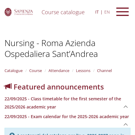
Course catalogue
IT
EN
S
k
i
Nursing - Roma Azienda
p
t
Ospedaliera Sant’Andrea
o
m
a
i
Catalogue
Course
Attendance
Lessons
Channel
n
c
Featured announcements
o
n
22/09/2025 - Class timetable for the first semester of the
t
e
2025/2026 academic year
n
22/09/2025 - Exam calendar for the 2025-2026 academic year
t