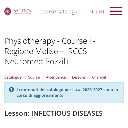
Course catalogue
IT
EN
S
k
i
Physiotherapy - Course I -
p
t
Regione Molise – IRCCS
o
m
Neuromed Pozzilli
a
i
n
Catalogue
Course
Attendance
Lessons
Channel
c
o
n
I contenuti del catalogo per l'a.a. 2026-2027 sono in
t
corso di aggiornamento
e
n
Lesson: INFECTIOUS DISEASES
t